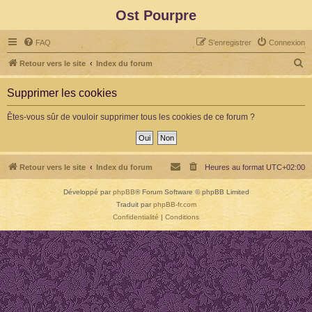
Ost Pourpre
FAQ
S’enregistrer
Connexion
R
Retour vers le site
Index du forum
e
Supprimer les cookies
c
h
Êtes-vous sûr de vouloir supprimer tous les cookies de ce forum ?
e
r
c
Retour vers le site
Index du forum
Heures au format
UTC+02:00
h
Développé par
phpBB
® Forum Software © phpBB Limited
e
Traduit par
phpBB-fr.com
r
Confidentialité
|
Conditions