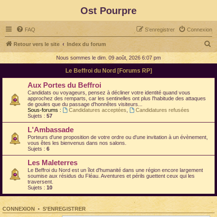
Ost Pourpre
FAQ
S’enregistrer
Connexion
R
Retour vers le site
Index du forum
e
Nous sommes le dim. 09 août, 2026 6:07 pm
c
Le Beffroi du Nord [Forums RP]
h
Aux Portes du Beffroi
e
Candidats ou voyageurs, pensez à décliner votre identité quand vous
approchez des remparts, car les sentinelles ont plus l'habitude des attaques
r
de goules que du passage d'honnêtes visiteurs...
Sous-forums :
Candidatures acceptées
,
Candidatures refusées
c
Sujets :
57
h
L'Ambassade
e
Porteurs d'une proposition de votre ordre ou d'une invitation à un évènement,
vous êtes les bienvenus dans nos salons.​
r
Sujets :
6
Les Maleterres
Le Beffroi du Nord est un îlot d'humanité dans une région encore largement
soumise aux résidus du Fléau. Aventures et périls guettent ceux qui les
traversent.​
Sujets :
10
CONNEXION
•
S’ENREGISTRER