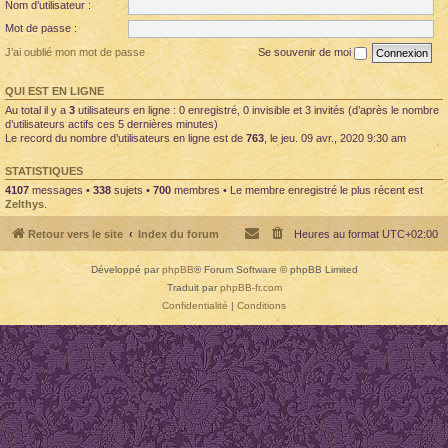
Nom d’utilisateur :
Mot de passe :
J’ai oublié mon mot de passe
Se souvenir de moi
QUI EST EN LIGNE
Au total il y a
3
utilisateurs en ligne : 0 enregistré, 0 invisible et 3 invités (d’après le nombre
d’utilisateurs actifs ces 5 dernières minutes)
Le record du nombre d’utilisateurs en ligne est de
763
, le jeu. 09 avr., 2020 9:30 am
STATISTIQUES
4107
messages •
338
sujets •
700
membres • Le membre enregistré le plus récent est
Zelthys
.
Retour vers le site
Index du forum
Heures au format
UTC+02:00
Développé par
phpBB
® Forum Software © phpBB Limited
Traduit par
phpBB-fr.com
Confidentialité
|
Conditions